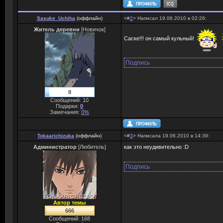
Sasuke_Uchiha
(
оффлайн
)
<#
2
> Написал 19.06.2010 в 02:26:
Житель деревни
[Новичок]
Саске!!! он самый кульный!
Подпись
8
Сообщений: 10
Подарки:
0
Замечания:
0%
Tokaarichizuka
(
оффлайн
)
<#
3
> Написала 19.06.2010 в 14:39:
Администратор
[Любитель]
как это неудивительно :D
Подпись
Автор темы
666
Сообщений: 168