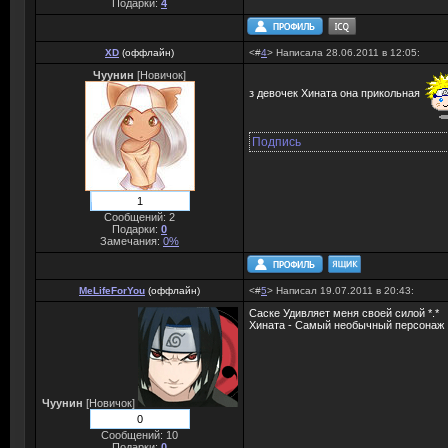
Подарки:
4
XD
(
оффлайн
)
<#
4
> Написала 28.06.2011 в 12:05:
Чуунин
[Новичок]
з девочек Хината она прикольная
Подпись
1
Сообщений: 2
Подарки:
0
Замечания:
0%
MeLifeForYou
(
оффлайн
)
<#
5
> Написал 19.07.2011 в 20:43:
Саске Удивляет меня своей силой *.*
Хината - Самый необычный персонаж ..
Чуунин
[Новичок]
0
Сообщений: 10
Подарки:
0