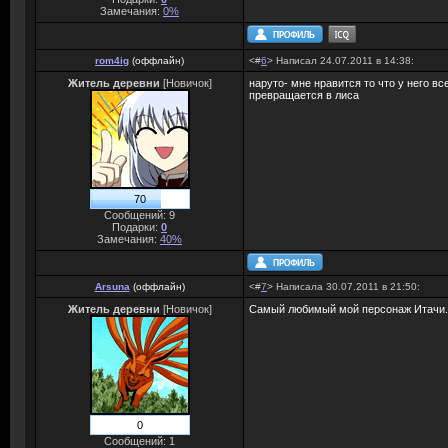
Замечания:
0%
rom4ig
(
оффлайн
)
<#
6
> Написал 24.07.2011 в 14:38:
Житель деревни
[Новичок]
наруто- мне нравится то что у него в
превращается в лиса
70
Сообщений: 9
Подарки:
0
Замечания:
40%
Arsuna
(
оффлайн
)
<#
7
> Написала 30.07.2011 в 21:50:
Житель деревни
[Новичок]
Самый любимый мой персонаж Итачи. А
0
Сообщений: 1