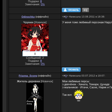
Подарки:
0
Замечания:
0%
Odinochka
(
оффлайн
)
<#
8
> Написала 13.08.2011 в 18:38:
Чуунин
[Новичок]
У меня тоже любимый персонаж Наруто,
0
Сообщений: 2
Подарки:
0
Замечания:
0%
Frianna_Svong
(
оффлайн
)
<#
9
> Написала 03.07.2012 в 18:07:
Житель деревни
[Новичок]
Мои любимые персы:
з девчёнок - Хината, Темари, Цунаде
з мальчиков - Итачи, Саске, Нарик и Г
Так вот.