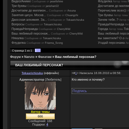
Видео/Аниме
Флудилка
Сообщение от
peartlshine
Автор темы
Три буквы
Досчитаем до милли
Сообщение от
janishart22
Досчитаем до миллион...
Перечислим всех))
Сообщение от
Arsuna
А
Занятия цигун. Москв...
Три буквы
Сообщение от
Chuangzhi
Автор темы
Даосская алхимия. За...
Зачем тебе..?
Сообщение от
Tokaarichizuka
Автор 
Вопросы
Правда/Неправда
Сообщение от
Tokaarichizuka
Ав
Правда/Неправда
Города
Tok
Сообщение от
CherryWild
Автор темы
Ваш любимый персонаж...
Ваш любимый персо
Сообщение от
CherryWild
Някалка
вы заметили? О.о
Сообщение от
Tokaarichizuka
Ав
Флудилка
Угадай персонажа
Сообщение от
Frianna_Svong
Ав
1
Страница
1
из
1
Форум
»
Naruto
»
Фанатам
»
Ваш любимый персонаж?
ВАШ ЛЮБИМЫЙ ПЕРСОНАЖ?
Tokaarichizuka
(
оффлайн
)
<#
1
> Написала 16.06.2010 в 08:58:
Администратор
[Любитель]
Кто именно и почему?
Подпись
Автор темы
666
Сообщений: 168
Подарки:
4