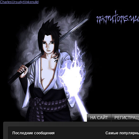
CharlesUrsudytVqkenulid
(39)
НА САЙТ
РЕГИСТРАЦ
НА САЙТ
РЕГИСТРАЦ
Последние сообщения
Самые популярн