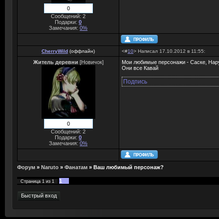
0
Сообщений: 2
Подарки:
0
Замечания:
0%
CherryWild
(
оффлайн
)
<#
10
> Написал 17.10.2012 в 11:55:
Житель деревни
[Новичок]
Мои любимые персонажи - Саске, Нару
Они все Кавай
Подпись
0
Сообщений: 2
Подарки:
0
Замечания:
0%
Форум
»
Naruto
»
Фанатам
»
Ваш любимый персонаж?
1
Страница
1
из
1