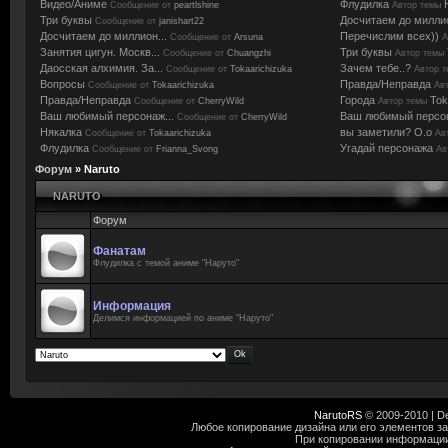
Видео/Аниме
Флудилка
Сообщение от
peartlshine
Автор темы
Три буквы
Досчитаем до милли
Сообщение от
janishart22
Досчитаем до миллион...
Перечислим всех))
Сообщение от
Arsuna
А
Занятия цигун. Москв...
Три буквы
Сообщение от
Chuangzhi
Автор темы
Даосская алхимия. За...
Зачем тебе..?
Сообщение от
Tokaarichizuka
Автор 
Вопросы
Правда/Неправда
Сообщение от
Tokaarichizuka
Ав
Правда/Неправда
Города
Tok
Сообщение от
CherryWild
Автор темы
Ваш любимый персонаж...
Ваш любимый персо
Сообщение от
CherryWild
Някалка
вы заметили? О.о
Сообщение от
Tokaarichizuka
Ав
Флудилка
Угадай персонажа
Сообщение от
Frianna_Svong
Ав
Форум
»
Naruto
NARUTO
Форум
Фанатам
Флудилка с темой аниме "Наруто"
Информация
Делимся информацией по аниме "Наруто"
NarutoRS
© 2009-2010 | D
Любое копирование дизайна или его элементов за
При копировании информации