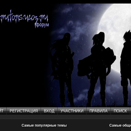
ЙТ
РЕГИСТРАЦИЯ
ВХОД
УЧАСТНИКИ
ПРАВИЛА
ПОИСК
ЙТ
РЕГИСТРАЦИЯ
ВХОД
УЧАСТНИКИ
ПРАВИЛА
ПОИСК
Самые популярные темы
Самые общ