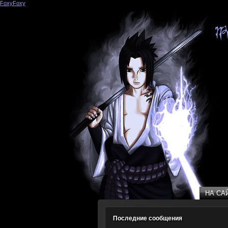
FoxyFoxy
(31)
НА СА
НА СА
Последние сообщения