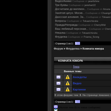
Видео/Аниме
Сообщение от
peartlshine
Три буквы
Сообщение от
janishart22
Досчитаем до миллион...
Сообщение от
Arsuna
Занятия цигун. Москв...
Сообщение от
Chuangz
Даосская алхимия. За...
Сообщение от
Tokaaric
Вопросы
Сообщение от
Tokaarichizuka
Правда/Неправда
Сообщение от
CherryWild
Ваш любимый персонаж...
Сообщение от
Cherr
Някалка
Сообщение от
Tokaarichizuka
Флудилка
Сообщение от
Frianna_Svong
1
Страница
1
из
1
Форум
»
Флудилка
»
Комната юмора
КОМНАТА ЮМОРА
Тема
Важные темы
Анекдоты
Видео
Картинки
В этом форуме тем:
3
. На странице показано 
1
Страница
1
из
1
Обычная тема (Есть новые сообщения)