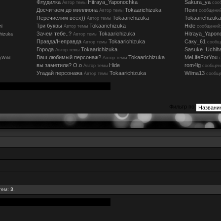
Флудилка
Hitraya_Yaponochka
Sakura_ya
Автор темы
соо
Досчитаем до миллиона
Tokaarichizuka
Пеин
Автор темы
сообщений
Перечислим всех))
Tokaarichizuka
Tokaarichizuka
Автор темы
Три буквы
Tokaarichizuka
Hide
hi
Автор темы
сообщений:
Зачем тебе..?
Tokaarichizuka
Hitraya_Yapon
hizuka
Автор темы
Правда/Неправда
Tokaarichizuka
Саку_61
Автор темы
сообщ
Города
Tokaarichizuka
Sasuke_Uchih
Автор темы
Ваш любимый персонаж?
Tokaarichizuka
MeLifeForYou
yWild
Автор темы
вы заметили? О.о
Hide
rom4ig
Автор темы
сообщен
Угадай персонажа
Tokaarichizuka
Wilma13
Автор темы
сообще
Фильтр по:
тем:
3
.