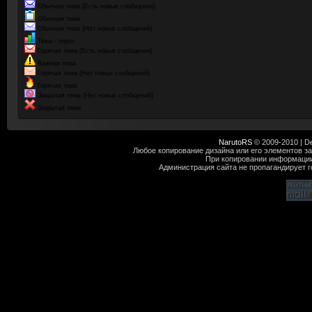
Обычная тема (Есть новые сообщения)
Обычная тема
Обычная тема (Нет новых сообщений)
Тема - опрос
Горячая тема (Есть новые сообщения)
Важная тема
Горячая тема (Нет новых сообщений)
Горячая тема
Закрытая тема (Нет новых сообщений)
Закрытая тема
NarutoRS
© 2009-2010 | D
Любое копирование дизайна или его элементов за
При копировании информации
Администрация сайта не пропагандирует го