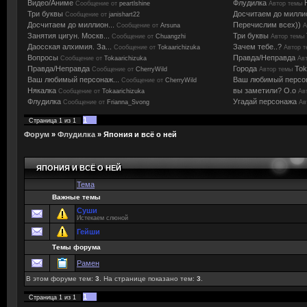
Видео/Аниме
Флудилка
Сообщение от
peartlshine
Автор темы
Три буквы
Досчитаем до милли
Сообщение от
janishart22
Досчитаем до миллион...
Перечислим всех))
Сообщение от
Arsuna
А
Занятия цигун. Москв...
Три буквы
Сообщение от
Chuangzhi
Автор темы
Даосская алхимия. За...
Зачем тебе..?
Сообщение от
Tokaarichizuka
Автор 
Вопросы
Правда/Неправда
Сообщение от
Tokaarichizuka
Ав
Правда/Неправда
Города
Tok
Сообщение от
CherryWild
Автор темы
Ваш любимый персонаж...
Ваш любимый персо
Сообщение от
CherryWild
Някалка
вы заметили? О.о
Сообщение от
Tokaarichizuka
Ав
Флудилка
Угадай персонажа
Сообщение от
Frianna_Svong
Ав
1
Страница
1
из
1
Форум
»
Флудилка
»
Япония и всё о ней
ЯПОНИЯ И ВСЁ О НЕЙ
Тема
Важные темы
Суши
Истекаем слюной
Гейши
Темы форума
Рамен
В этом форуме тем:
3
. На странице показано тем:
3
.
1
Страница
1
из
1