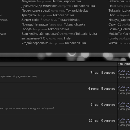
Флудилка
Hitraya_Yaponochka
Sakura_ya
Автор темы
соо
Досчитаем до миллиона
Tokaarichizuka
Пеин
Автор темы
сообщений
Перечислим всех))
Tokaarichizuka
Tokaarichizuka
Автор темы
Три буквы
Tokaarichizuka
Hide
hi
Автор темы
сообщений:
Зачем тебе..?
Tokaarichizuka
Hitraya_Yapon
hizuka
Автор темы
Правда/Неправда
Tokaarichizuka
Саку_61
Автор темы
сообщ
Города
Tokaarichizuka
Sasuke_Uchih
Автор темы
Ваш любимый персонаж?
Tokaarichizuka
MeLifeForYou
yWild
Автор темы
вы заметили? О.о
Hide
rom4ig
Автор темы
сообщен
Угадай персонажа
Tokaarichizuka
Wilma13
Автор темы
сообще
Обновл
Суббота,
7 тем | 8 ответов
Тема:
Са
нтересные обсуждения на тему
Сообщен
Суббота,
4 темы | 5 ответов
Тема:
Ст
Сообщен
Суббота,
8 тем | 0 ответов
Тема:
Ni
нь строго, проверяется каждое сообщение!
Сообщен
Суббота,
15 тем | 0 ответов
Тема:
Lol
Сообщен