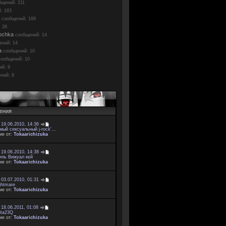
бщений: 211
: 183
сообщений: 168
 28
ochka
сообщений: 14
ений: 14
a
сообщений: 10
сообщений: 10
ий: 9
ний: 8
ения
 19.06.2010, 14:36
мый сексуальный j-rock'...
ие от:
Tokaarichizuka
 19.06.2010, 14:38
иль Вижуал кей
ие от:
Tokaarichizuka
 03.07.2010, 01:31
ghtmare
ие от:
Tokaarichizuka
 18.06.2011, 01:08
ita23Q
ие от:
Tokaarichizuka