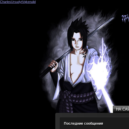
CharlesUrsudytVqkenulid
(39)
НА СА
НА СА
Последние сообщения