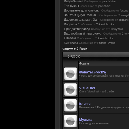
Видео/Аниме
Сообщение от
peartlshine
Три буквы
Сообщение от
janishart22
Досчитаем до миллион...
Сообщение от
Arsuna
Занятия цигун. Москв...
Сообщение от
Chuangz
Даосская алхимия. За...
Сообщение от
Tokaaric
Вопросы
Сообщение от
Tokaarichizuka
Правда/Неправда
Сообщение от
CherryWild
Ваш любимый персонаж...
Сообщение от
Cherr
Някалка
Сообщение от
Tokaarichizuka
Флудилка
Сообщение от
Frianna_Svong
Форум
»
J-Rock
J-ROCK
Форум
Фанаты j-rock'а
Форум для любителей j-rock музыки. И
Visual kei
Стиль Visual kei - всё о нём
Клипы
Внимательно! Раздел модерируется оче
Музыка
Ссылки для скачивания